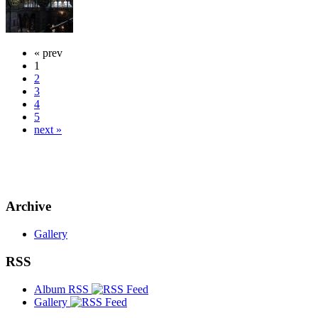
« prev
1
2
3
4
5
next »
Archive
Gallery
RSS
Album RSS
Gallery