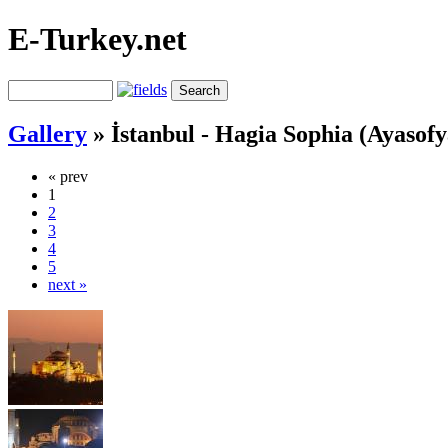
E-Turkey.net
Gallery
»
İstanbul - Hagia Sophia (Ayasofy
« prev
1
2
3
4
5
next »